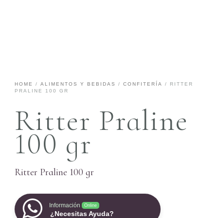
HOME
/
ALIMENTOS Y BEBIDAS
/
CONFITERÍA
/ RITTER
PRALINE 100 GR
Ritter Praline
100 gr
Ritter Praline 100 gr
Información
Online
¿Necesitas Ayuda?