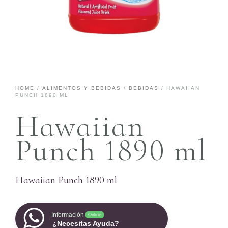
HOME
/
ALIMENTOS Y BEBIDAS
/
BEBIDAS
/ HAWAIIAN
PUNCH 1890 ML
Hawaiian
Punch 1890 ml
Hawaiian Punch 1890 ml
Información
Online
¿Necesitas Ayuda?