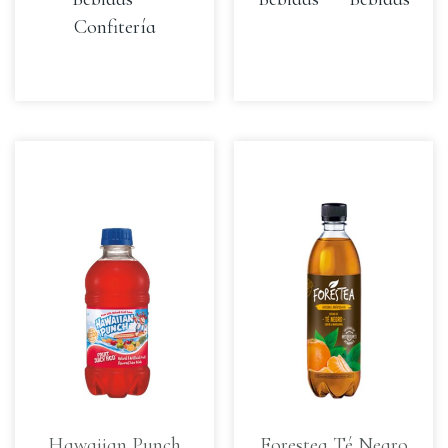
Confitería
Hawaiian Punch
Forestea Té Negro