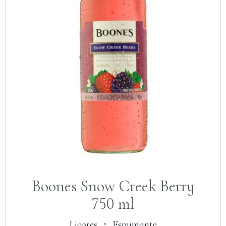
Boones Snow Creek Berry
750 ml
Licores
・
Espumante