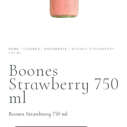
HOME
/
LICORES
/
ESPUMANTE
/ BOONES STRAWBERRY
750 ML
Boones
Strawberry 750
ml
Boones Strawberry 750 ml