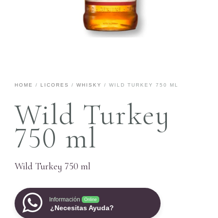
HOME
/
LICORES
/
WHISKY
/ WILD TURKEY 750 ML
Wild Turkey
750 ml
Wild Turkey 750 ml
Información
Online
¿Necesitas Ayuda?