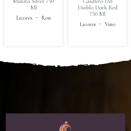
Mulata Silver 750
Casillero Del
Ml
Diablo Dark Red
750 Ml
Licores
・
Ron
Licores
・
Vino