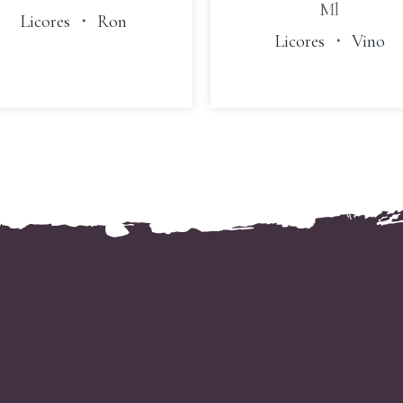
Ml
Licores
・
Ron
Licores
・
Vino