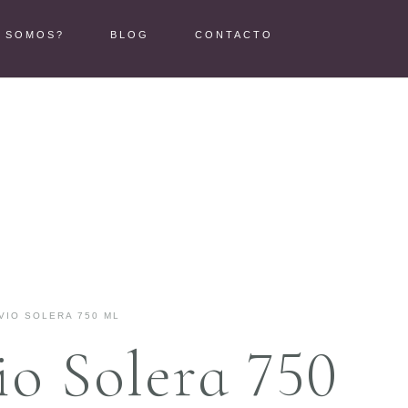
S SOMOS?
BLOG
CONTACTO
VIO SOLERA 750 ML
io Solera 750