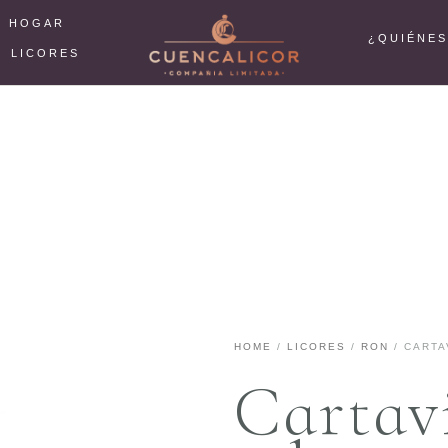
L HOGAR
¿QUIÉNE
LICORES
HOME
/
LICORES
/
RON
/ CARTA
Cartav