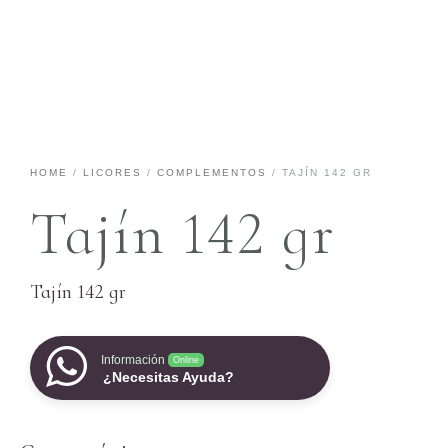
HOME
/
LICORES
/
COMPLEMENTOS
/ TAJÍN 142 GR
Tajín 142 gr
Tajín 142 gr
Información
Online
¿Necesitas Ayuda?