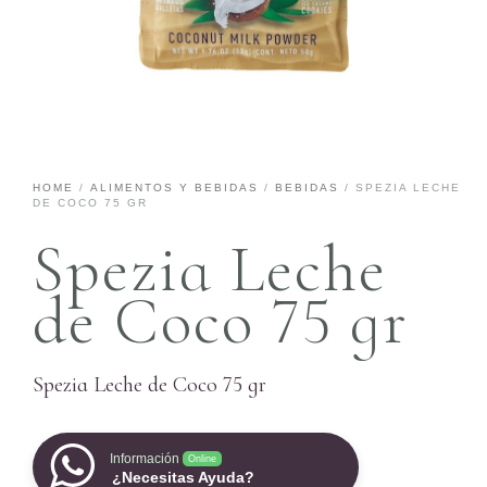
HOME
/
ALIMENTOS Y BEBIDAS
/
BEBIDAS
/ SPEZIA LECHE
DE COCO 75 GR
Spezia Leche
de Coco 75 gr
Spezia Leche de Coco 75 gr
Información
Online
¿Necesitas Ayuda?