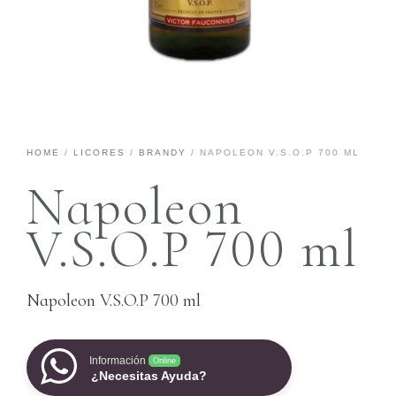
HOME
/
LICORES
/
BRANDY
/ NAPOLEON V.S.O.P 700 ML
Napoleon
V.S.O.P 700 ml
Napoleon V.S.O.P 700 ml
Información
Online
¿Necesitas Ayuda?