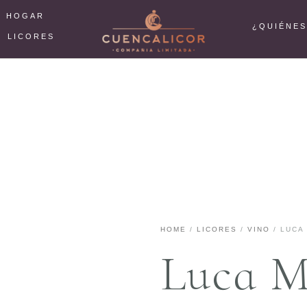
L HOGAR
¿QUIÉNE
LICORES
HOME
/
LICORES
/
VINO
/ LUCA
Luca M