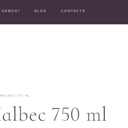
S SOMOS?
BLOG
CONTACTO
 MALBEC 750 ML
albec 750 ml