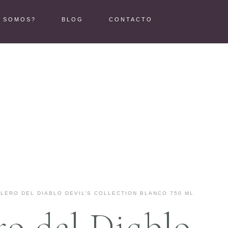
S SOMOS?
BLOG
CONTACTO
LLERO DEL DIABLO DEVIL’S COLLECTION BLANCO 750 ML
ro del Diablo