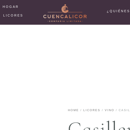
L HOGAR
¿QUIÉNE
LICORES
HOME
/
LICORES
/
VINO
/ CASI
Casille