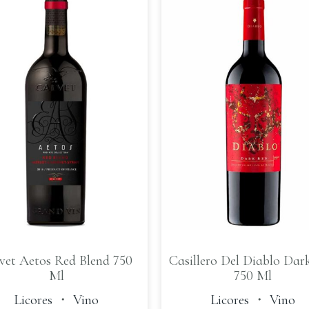
vet Aetos Red Blend 750
Casillero Del Diablo Dar
Ml
750 Ml
Licores
・
Vino
Licores
・
Vino