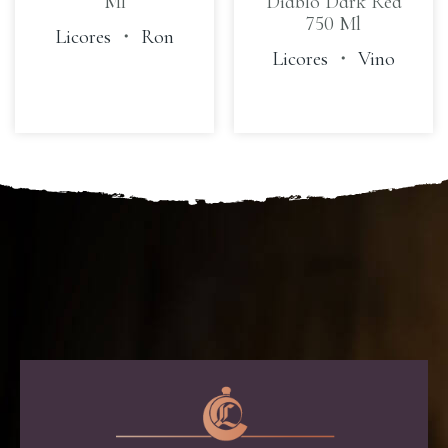
Ml
Diablo Dark Red
750 Ml
Licores
・
Ron
Licores
・
Vino