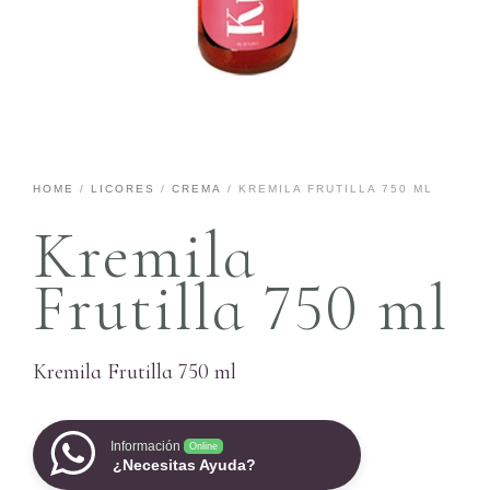
HOME
/
LICORES
/
CREMA
/ KREMILA FRUTILLA 750 ML
Kremila
Frutilla 750 ml
Kremila Frutilla 750 ml
Información
Online
¿Necesitas Ayuda?