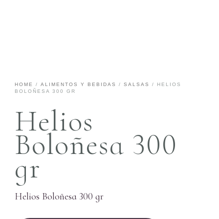
HOME
/
ALIMENTOS Y BEBIDAS
/
SALSAS
/ HELIOS
BOLOÑESA 300 GR
Helios
Boloñesa 300
gr
Helios Boloñesa 300 gr