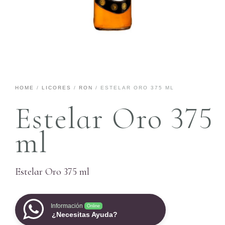
HOME
/
LICORES
/
RON
/ ESTELAR ORO 375 ML
Estelar Oro 375
ml
Estelar Oro 375 ml
Información
Online
¿Necesitas Ayuda?