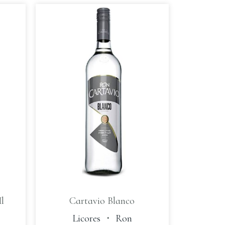
l
Cartavio Blanco
Licores
・
Ron