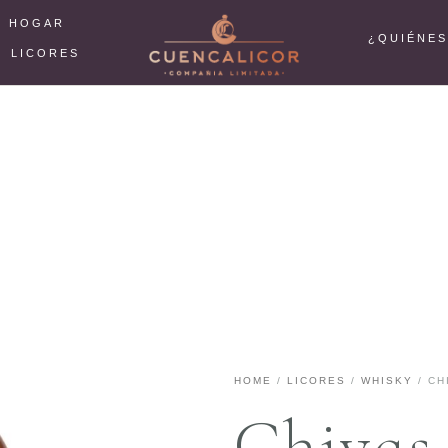
L HOGAR
¿QUIÉNE
LICORES
HOME
/
LICORES
/
WHISKY
/ CH
Chivas 