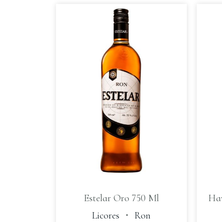
Estelar Oro 750 Ml
Hav
Licores
・
Ron