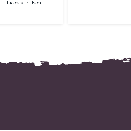
Licores
・
Ron