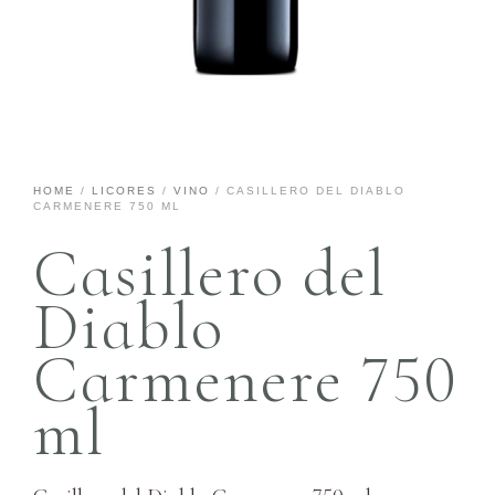
HOME
/
LICORES
/
VINO
/ CASILLERO DEL DIABLO
CARMENERE 750 ML
Casillero del
Diablo
Carmenere 750
ml