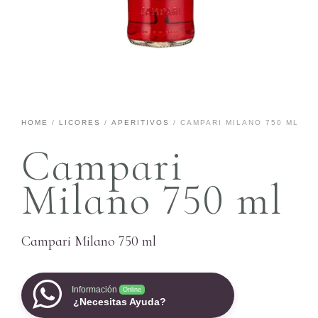
HOME
/
LICORES
/
APERITIVOS
/ CAMPARI MILANO 750 ML
Campari
Milano 750 ml
Campari Milano 750 ml
Información
Online
¿Necesitas Ayuda?