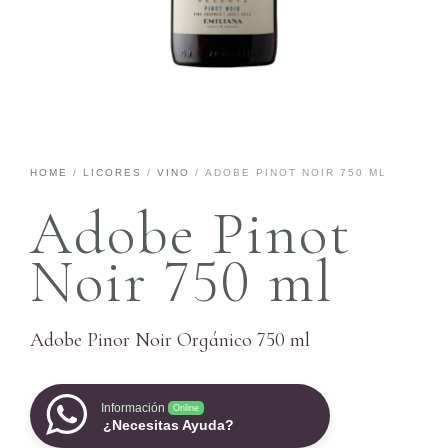
HOME
/
LICORES
/
VINO
/ ADOBE PINOT NOIR 750 ML
Adobe Pinot
Noir 750 ml
Adobe Pinor Noir Orgánico 750 ml
Información
Online
¿Necesitas Ayuda?