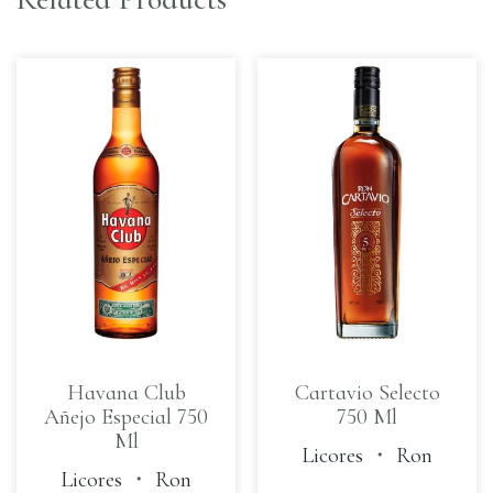
Havana Club
Cartavio Selecto
Añejo Especial 750
750 Ml
Ml
Licores
・
Ron
Licores
・
Ron