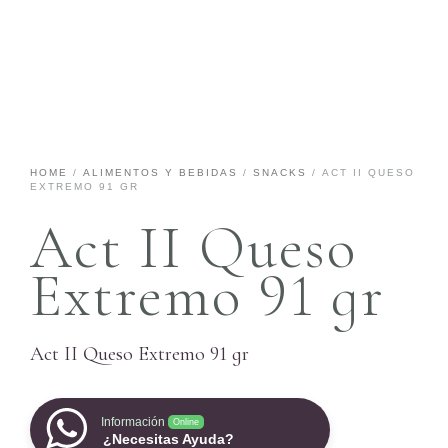
HOME
/
ALIMENTOS Y BEBIDAS
/
SNACKS
/ ACT II QUESO
EXTREMO 91 GR
Act II Queso
Extremo 91 gr
Act II Queso Extremo 91 gr
Información
Online
¿Necesitas Ayuda?