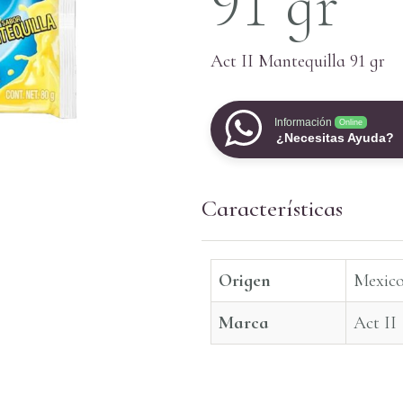
91 gr
Act II Mantequilla 91 gr
Información
Online
¿Necesitas Ayuda?
Características
Origen
Mexic
Marca
Act II