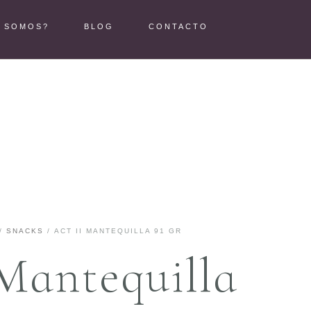
S SOMOS?
BLOG
CONTACTO
/
SNACKS
/ ACT II MANTEQUILLA 91 GR
 Mantequilla