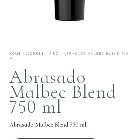
HOME
/
LICORES
/
VINO
/ ABRASADO MALBEC BLEND 750
ML
Abrasado
Malbec Blend
750 ml
Abrasado Malbec Blend 750 ml